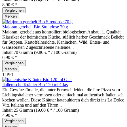
8,90 € *
Vergleichen
Merken
Majoran gerebelt Bio Streudose 70 g
Majoran, gerebelt aus kontrolliert biologischem Anbau; 1. Qualität
Klassiker der heimischen Küche, süßlich herber Geschmack Beliebt
für Suppen, Kartoffelherichte, Kaninchen, Wild, Enten- und
Gänsebraten Zugeschriebene heilende...
Inhalt
70 Gramm
(9,86 € * / 100 Gramm)
6,90 € *
Vergleichen
Merken
TIPP!
Italienische Kräuter Bio 120 ml Glas
Ein Gewürz für alle, die unter Fernweh leiden, die ihre Pizza vom
Lieblingsitaliener vermissen oder einfach mal authentisch Italienisch
kochen wollen. Diese Kräuter katapultieren dich direkt ins La Dolce
Vita Italiana und auf den Thron...
Inhalt
25 Gramm
(19,60 € * / 100 Gramm)
4,90 € *
Vergleichen
Merken