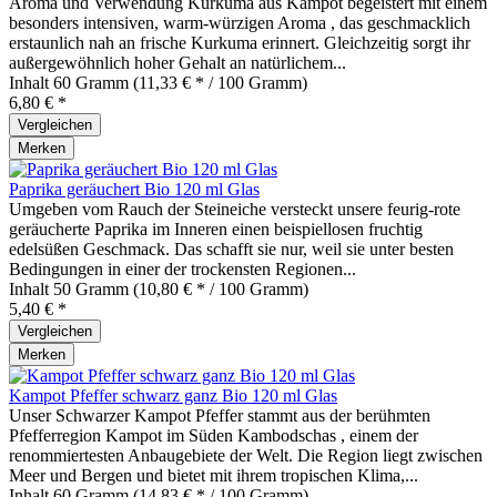
Aroma und Verwendung Kurkuma aus Kampot begeistert mit einem
besonders intensiven, warm-würzigen Aroma , das geschmacklich
erstaunlich nah an frische Kurkuma erinnert. Gleichzeitig sorgt ihr
außergewöhnlich hoher Gehalt an natürlichem...
Inhalt
60 Gramm
(11,33 € * / 100 Gramm)
6,80 € *
Vergleichen
Merken
Paprika geräuchert Bio 120 ml Glas
Umgeben vom Rauch der Steineiche versteckt unsere feurig-rote
geräucherte Paprika im Inneren einen beispiellosen fruchtig
edelsüßen Geschmack. Das schafft sie nur, weil sie unter besten
Bedingungen in einer der trockensten Regionen...
Inhalt
50 Gramm
(10,80 € * / 100 Gramm)
5,40 € *
Vergleichen
Merken
Kampot Pfeffer schwarz ganz Bio 120 ml Glas
Unser Schwarzer Kampot Pfeffer stammt aus der berühmten
Pfefferregion Kampot im Süden Kambodschas , einem der
renommiertesten Anbaugebiete der Welt. Die Region liegt zwischen
Meer und Bergen und bietet mit ihrem tropischen Klima,...
Inhalt
60 Gramm
(14,83 € * / 100 Gramm)